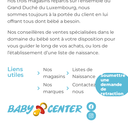
nos trois magasins répartis sur l’ensemble du
Grand Duché du Luxembourg, nous
sommes toujours à la portée du client en lui
offrant tous dont bébé a besoin.
Nos conseillères de ventes spécialisées dans le
domaine du bébé sont à votre disposition pour
vous guider le long de vos achats, ou lors de
l’établissement d’une liste de naissance.
Liens
Nos
Listes de
utiles
Soumettre
magasins
Naissance
une
demande
Nos
Contactez-
de
marques
nous
retraction