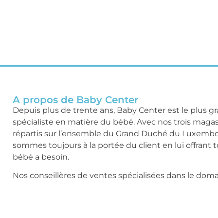
A propos de Baby Center
Depuis plus de trente ans, Baby Center est le plus g
spécialiste en matière du bébé. Avec nos trois maga
répartis sur l’ensemble du Grand Duché du Luxemb
sommes toujours à la portée du client en lui offrant 
bébé a besoin.
Nos conseillères de ventes spécialisées dans le dom
bébé sont à votre disposition pour vous guider le lo
achats, ou lors de l’établissement d’une liste de nais