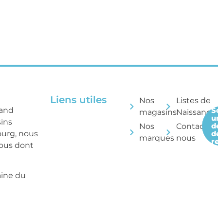
Liens utiles
Nos
Listes de
rand
S
magasins
Naissance
u
sins
d
Nos
Contactez
ourg, nous
d
marques
nous
r
tous dont
aine du
ng de vos
sance.