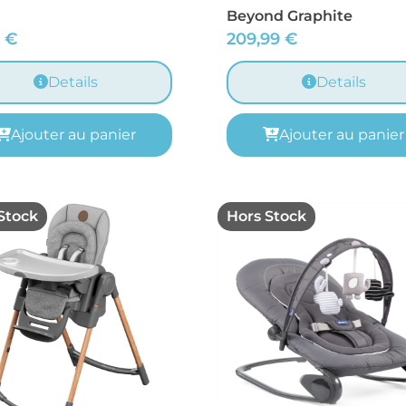
Beyond Graphite
9
€
209,99
€
Details
Details
Ajouter au panier
Ajouter au panier
Stock
Hors Stock