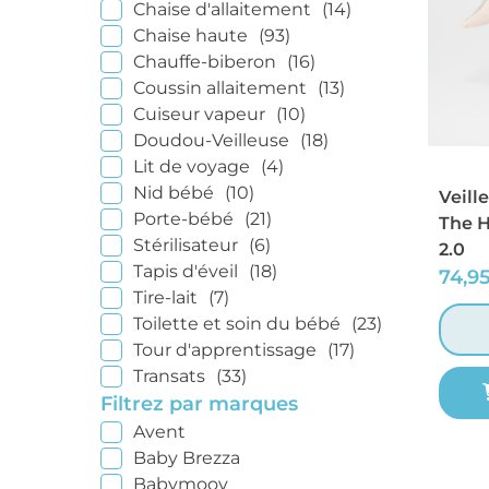
Chaise d'allaitement
(14)
Chaise haute
(93)
Chauffe-biberon
(16)
Coussin allaitement
(13)
Cuiseur vapeur
(10)
Doudou-Veilleuse
(18)
Lit de voyage
(4)
Nid bébé
(10)
Veill
Porte-bébé
(21)
The 
Stérilisateur
(6)
2.0
Tapis d'éveil
(18)
74,9
Tire-lait
(7)
Toilette et soin du bébé
(23)
Tour d'apprentissage
(17)
Transats
(33)
Filtrez par marques
Avent
Baby Brezza
Babymoov