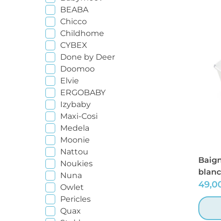
BEABA
Chicco
Childhome
CYBEX
Done by Deer
Doomoo
Elvie
ERGOBABY
Izybaby
Maxi-Cosi
Medela
Moonie
Nattou
Baign
Noukies
blanc
Nuna
49,0
Owlet
Pericles
Quax