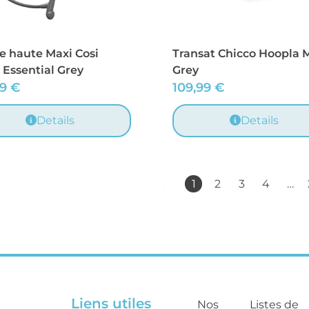
e haute Maxi Cosi
Transat Chicco Hoopla 
 Essential Grey
Grey
99
€
109,99
€
Details
Details
1
2
3
4
…
Liens utiles
Nos
Listes de