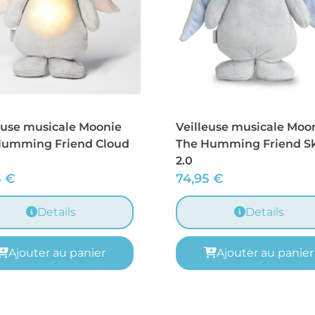
euse musicale Moonie
Veilleuse musicale Moo
Humming Friend Cloud
The Humming Friend S
2.0
5
€
74,95
€
Details
Details
Ajouter au panier
Ajouter au panier