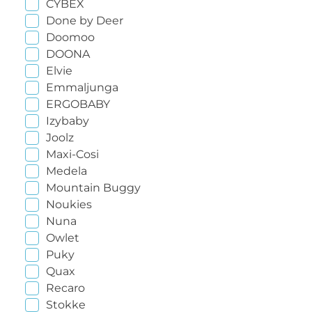
CYBEX
Done by Deer
Doomoo
DOONA
Elvie
Emmaljunga
ERGOBABY
Izybaby
Joolz
Maxi-Cosi
Medela
Mountain Buggy
Noukies
Nuna
Owlet
Puky
Quax
Recaro
Stokke