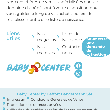
Nos conseillères de ventes spécialisées dans le
domaine du bébé sont à votre disposition pour
vous guider le long de vos achats, ou lors de
l’établissement d’une liste de naissance.
Liens
Nos
Listes de
utiles
Soumettre
magasins
Naissance
une
demande
Nos
Contactez-
de
marques
nous
retraction
Baby Center by Beffort Bandermann Sàrl
Impressum
Conditions Générales de Vente
Protection des données privées
Utilisation de cookies et refus de l’enregistrement de