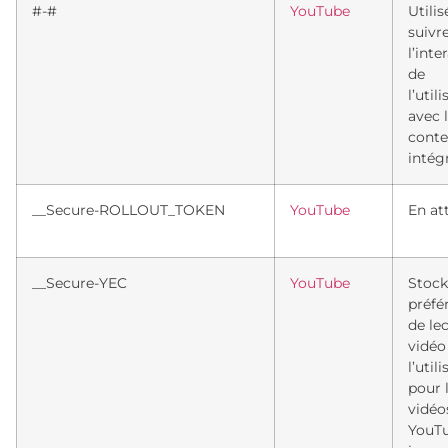
#-#
YouTube
Utili
suivr
l’inte
de
l’util
avec 
cont
intég
__Secure-ROLLOUT_TOKEN
YouTube
En at
__Secure-YEC
YouTube
Stock
préfé
de le
vidéo
l’util
pour 
vidéo
YouT