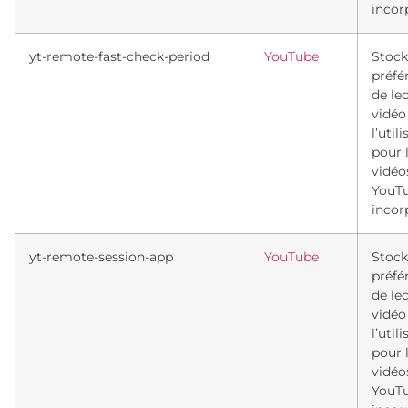
incor
yt-remote-fast-check-period
YouTube
Stock
préfé
de le
vidéo
l’util
pour 
vidéo
YouT
incor
yt-remote-session-app
YouTube
Stock
préfé
de le
vidéo
l’util
pour 
vidéo
YouT