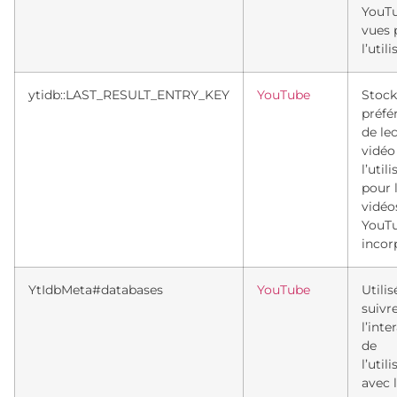
YouT
vues 
l’util
ytidb::LAST_RESULT_ENTRY_KEY
YouTube
Stock
préfé
de le
vidéo
l’util
pour 
vidéo
YouT
incor
YtIdbMeta#databases
YouTube
Utili
suivr
l’inte
de
l’util
avec 