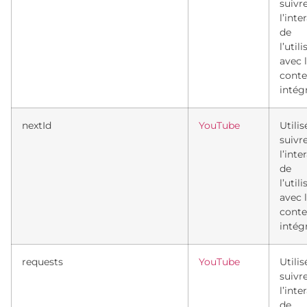
suivr
l’inte
de
l’util
avec 
cont
intég
nextId
YouTube
Utili
suivr
l’inte
de
l’util
avec 
cont
intég
requests
YouTube
Utili
suivr
l’inte
de