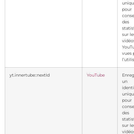
uniqu
pour
conse
des
stati
sur le
vidéo
YouT
vues 
l’util
yt.innertube::nextId
YouTube
Enreg
un
identi
uniqu
pour
conse
des
stati
sur le
vidéo