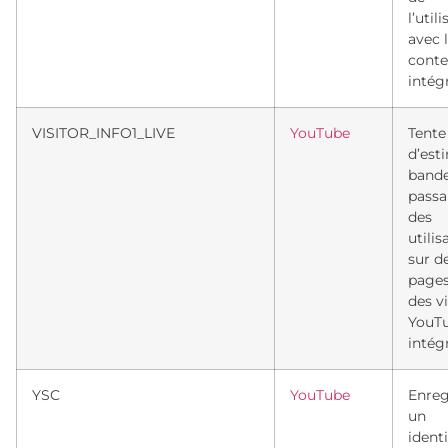
l’util
avec 
cont
intég
VISITOR_INFO1_LIVE
YouTube
Tente
d’est
band
passa
des
utilis
sur d
pages
des v
YouT
intég
YSC
YouTube
Enreg
un
identi