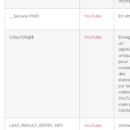
incor
__Secure-YNID
YouTube
En at
iU5q-!O9@$
YouTube
Enreg
un
identi
uniqu
pour
conse
des
stati
sur le
vidéo
YouT
vues 
l’util
LAST_RESULT_ENTRY_KEY
YouTube
Utili