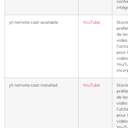
cont
intég
yt-remote-cast-available
YouTube
Stock
préfé
de le
vidéo
l’util
pour 
vidéo
YouT
incor
yt-remote-cast-installed
YouTube
Stock
préfé
de le
vidéo
l’util
pour 
vidéo
YouT