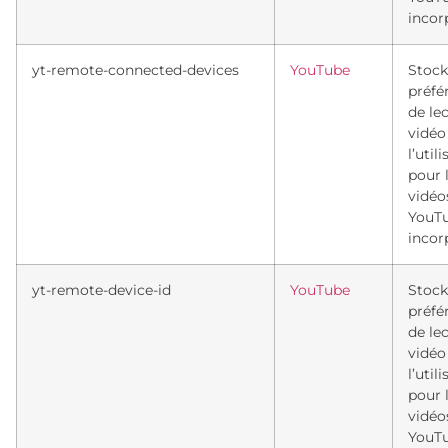
incor
yt-remote-connected-devices
YouTube
Stock
préfé
de le
vidéo
l’util
pour 
vidéo
YouT
incor
yt-remote-device-id
YouTube
Stock
préfé
de le
vidéo
l’util
pour 
vidéo
YouT