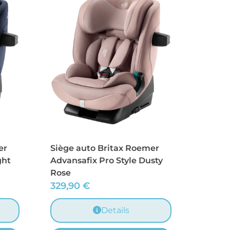
er
Siège auto Britax Roemer
ght
Advansafix Pro Style Dusty
Rose
329,90
€
Details