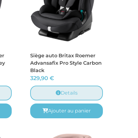
er
Siège auto Britax Roemer
ey
Advansafix Pro Style Carbon
Black
329,90
€
Details
Ajouter au panier