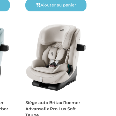
Ajouter au panier
er
Siège auto Britax Roemer
rbor
Advansafix Pro Lux Soft
Taupe