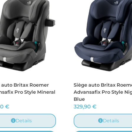
 auto Britax Roemer
Siège auto Britax Roem
safix Pro Style Mineral
Advansafix Pro Style Ni
Blue
90
€
329,90
€
Details
Details