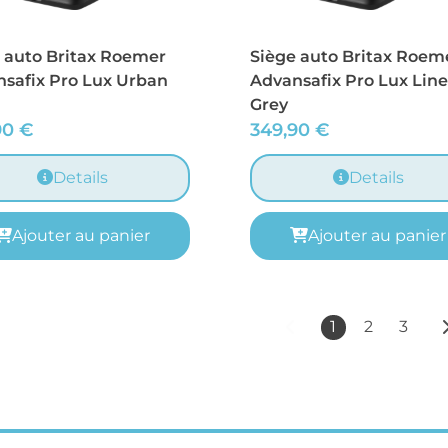
 auto Britax Roemer
Siège auto Britax Roem
safix Pro Lux Urban
Advansafix Pro Lux Lin
Grey
90
€
349,90
€
Details
Details
Ajouter au panier
Ajouter au panier
1
2
3