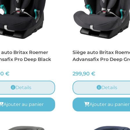
 auto Britax Roemer
Siège auto Britax Roem
safix Pro Deep Black
Advansafix Pro Deep Gr
90
€
299,90
€
Details
Details
Ajouter au panier
Ajouter au panier