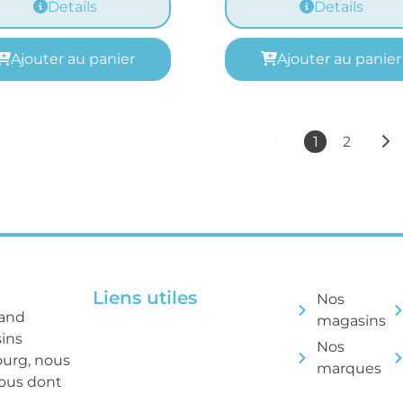
Details
Details
Ajouter au panier
Ajouter au panier
1
2
Liens utiles
Nos
rand
magasins
sins
Nos
ourg, nous
marques
tous dont