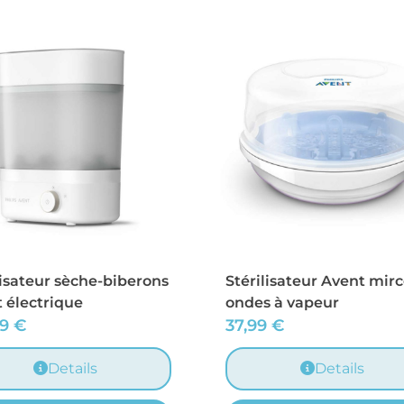
lisateur sèche-biberons
Stérilisateur Avent mirc
 électrique
ondes à vapeur
99
€
37,99
€
Details
Details