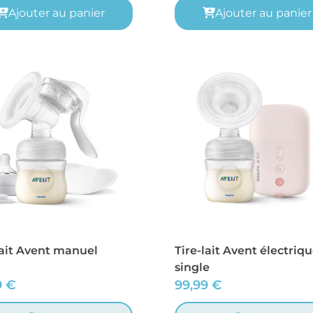
Ajouter au panier
Ajouter au panier
lait Avent manuel
Tire-lait Avent électriq
single
9
€
99,99
€