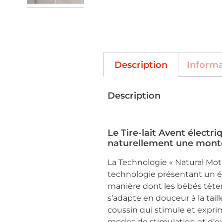
Description
Inform
Description
Le Tire-lait Avent électr
naturellement une montée
La Technologie « Natural Mot
technologie présentant un équ
manière dont les bébés tèten
s’adapte en douceur à la tail
coussin qui stimule et expri
modes de stimulation et d’ex