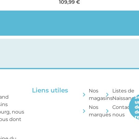
109,99
€
Liens utiles
Nos
Listes de
rand
S
magasins
Naissance
u
sins
d
Nos
Contactez
ourg, nous
d
marques
nous
r
tous dont
aine du