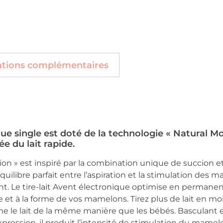
ations complémentaires
ique single est doté de la technologie « Natural M
 du lait rapide.
ion » est inspiré par la combination unique de succion 
ilibre parfait entre l’aspiration et la stimulation des m
t. Le tire-lait Avent électronique optimise en permanenc
le et à la forme de vos mamelons. Tirez plus de lait en 
me le lait de la même manière que les bébés. Basculant en
pression, il produit l’intensité de stimulation du mamel