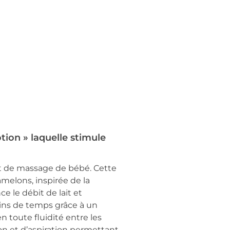
otion » laquelle stimule
et de massage de bébé. Cette
amelons, inspirée de la
e le débit de lait et
moins de temps grâce à un
 toute fluidité entre les
on et d’aspiration permettant