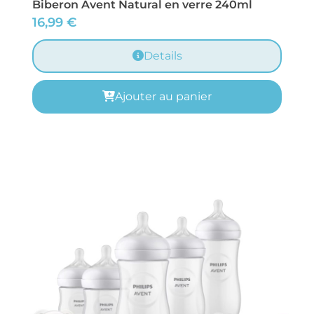
Biberon Avent Natural en verre 240ml
16,99
€
Details
Ajouter au panier