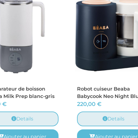
rateur de boisson
Robot cuiseur Beaba
 Milk Prep blanc-gris
Babycook Neo Night Bl
9
€
220,00
€
Details
Details
Ajouter au panier
Ajouter au panier