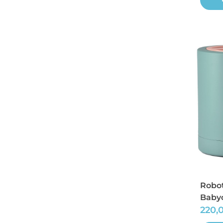
Robot
Baby
220,