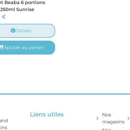
et Beaba 6 portions
 250ml Sunrise
5
€
Details
Ajouter au panier
Liens utiles
Nos
rand
magasins
sins