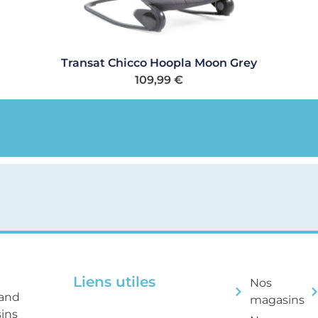
Transat Chicco Hoopla Moon Grey
109,99
€
Liens utiles
Nos
rand
magasins
sins