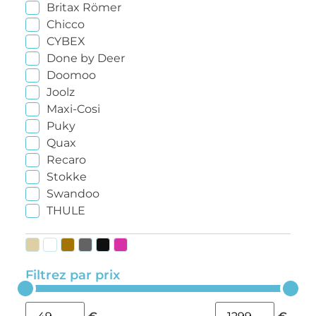
Britax Römer
Chicco
CYBEX
Done by Deer
Doomoo
Joolz
Maxi-Cosi
Puky
Quax
Recaro
Stokke
Swandoo
THULE
Filtrez par prix