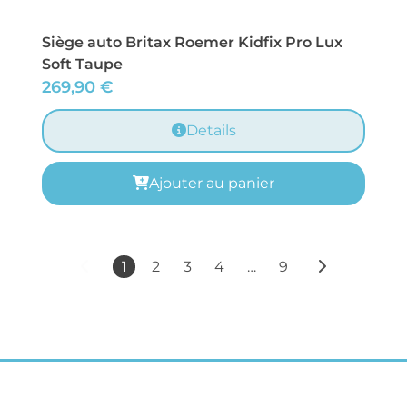
Siège auto Britax Roemer Kidfix Pro Lux
Soft Taupe
269,90
€
Details
Ajouter au panier
1
2
3
4
…
9