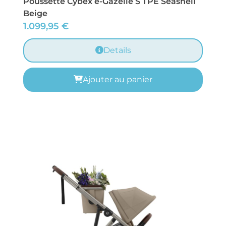
Poussette Cybex e-Gazelle S TPE Seashell
Beige
1.099,95
€
Details
Ajouter au panier