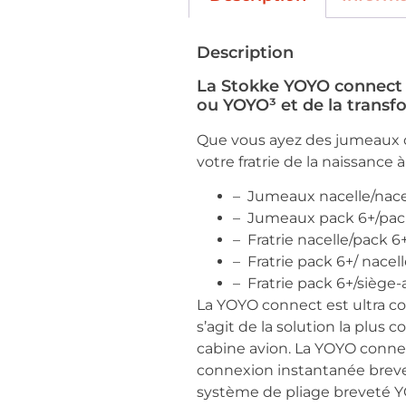
Description
La Stokke YOYO connect N
ou YOYO³ et de la transf
Que vous ayez des jumeaux ou
votre fratrie de la naissance a
– Jumeaux nacelle/nace
– Jumeaux pack 6+/pac
– Fratrie nacelle/pack 6
– Fratrie pack 6+/ nacel
– Fratrie pack 6+/siège
La YOYO connect est ultra c
s’agit de la solution la plu
cabine avion. La YOYO connect
connexion instantanée breve
système de pliage breveté YOY