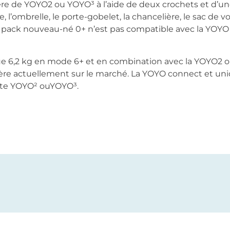
rière de YOYO2 ou YOYO³ à l’aide de deux crochets et d’
, l’ombrelle, le porte-gobelet, la chancelière, le sac de vo
 pack nouveau-né 0+ n’est pas compatible avec la YOYO 
 6,2 kg en mode 6+ et en combination avec la YOYO2 ou Y
gère actuellement sur le marché. La YOYO connect et un
ette YOYO² ouYOYO³.