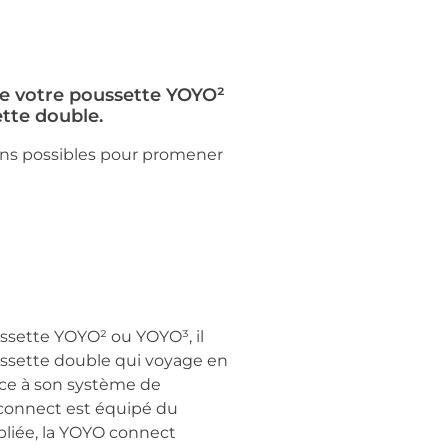
de votre poussette YOYO²
tte double.
ions possibles pour promener
ssette YOYO² ou YOYO³, il
oussette double qui voyage en
ce à son système de
 connect est équipé du
pliée, la YOYO connect