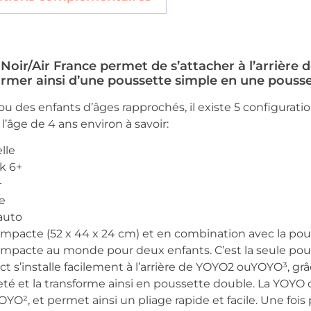
oir/Air France permet de s’attacher à l’arrière 
ormer ainsi d’une poussette simple en une pousse
 des enfants d’âges rapprochés, il existe 5 configurat
̀ l’âge de 4 ans environ à savoir:
lle
k 6+
+
le
-auto
ompacte (52 x 44 x 24 cm) et en combination avec la pou
s compacte au monde pour deux enfants. C’est la seule p
 s’installe facilement à l’arrière de YOYO2 ouYOYO³, grâ
té et la transforme ainsi en poussette double. La YOYO
O², et permet ainsi un pliage rapide et facile. Une fois 