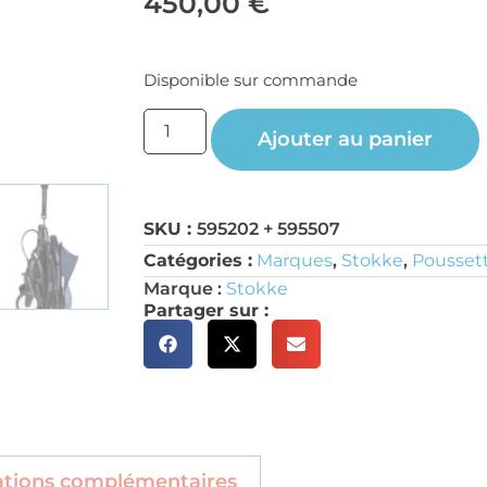
450,00
€
Disponible sur commande
Ajouter au panier
SKU :
595202 + 595507
Catégories :
Marques
,
Stokke
,
Poussett
Marque :
Stokke
Partager sur :
ations complémentaires