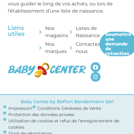
vous guider le long de vos achats, ou lors de
l’établissement d’une liste de naissance.
Liens
Nos
Listes de
utiles
Soumettre
magasins
Naissance
une
demande
Nos
Contactez-
de
marques
nous
retraction
Baby Center by Beffort Bandermann Sàrl
Impressum
Conditions Générales de Vente
Protection des données privées
Utilisation de cookies et refus de l’enregistrement de
cookies
Droit de rétractation