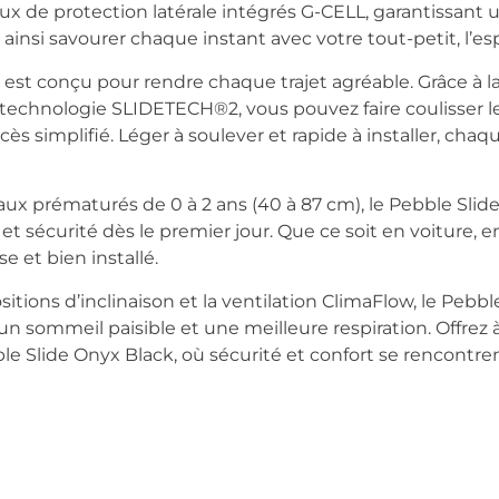
ux de protection latérale intégrés G-CELL, garantissant
 ainsi savourer chaque instant avec votre tout-petit, l’espr
to est conçu pour rendre chaque trajet agréable. Grâce à l
technologie SLIDETECH®2, vous pouvez faire coulisser l
cès simplifié. Léger à soulever et rapide à installer, chaq
ux prématurés de 0 à 2 ans (40 à 87 cm), le Pebble Sli
et sécurité dès le premier jour. Que ce soit en voiture, e
se et bien installé.
sitions d’inclinaison et la ventilation ClimaFlow, le Pebbl
 un sommeil paisible et une meilleure respiration. Offrez 
ble Slide Onyx Black, où sécurité et confort se rencontr