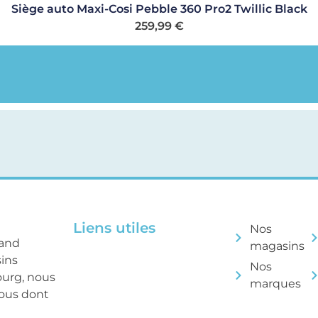
Siège auto Maxi-Cosi Pebble 360 Pro2 Twillic Black
259,99
€
Liens utiles
Nos
rand
magasins
sins
Nos
ourg, nous
marques
tous dont