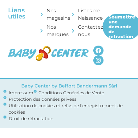
Liens
Nos
Listes de
utiles
Soumettre
magasins
Naissance
une
demande
Nos
Contactez-
de
marques
nous
retraction
Baby Center by Beffort Bandermann Sàrl
Impressum
Conditions Générales de Vente
Protection des données privées
Utilisation de cookies et refus de l’enregistrement de
cookies
Droit de rétractation