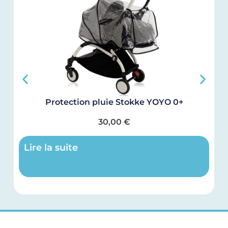
Protection pluie Stokke YOYO 0+
C
30,00
€
Lire la suite