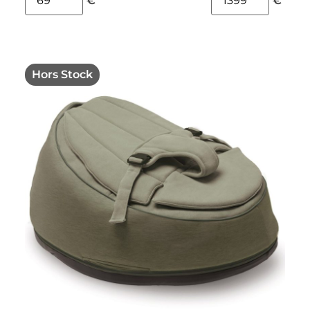
€
€
Hors Stock