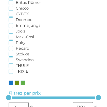
Britax Römer
Chicco
CYBEX
Doomoo
Emmaljunga
Joolz
Maxi-Cosi
Puky
Recaro
Stokke
Swandoo
THULE
TRIXIE
Filtrez par prix