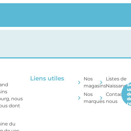
Liens utiles
Nos
Listes de
rand
S
magasins
Naissance
u
sins
d
Nos
Contactez
ourg, nous
d
marques
nous
r
tous dont
aine du
ng de vos