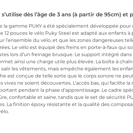
 s’utilise dès l’âge de 3 ans (à partir de 95cm) et 
r de la gamme PUKY a été spécialement développée pour
e 12 pouces le vélo Puky Steel est adapté aux enfants à p
s sur l’ensemble du vélo, et que les zones dangereuses tel
es. Le vélo est équipé des freins en porte-à-faux qui so
utes lors d’un freinage brusque. Le support intégré dans 
ermet ainsi une charge utile plus élevée. La boîte à c
alir les vêtements, mais empêche également les enfant
he est conçue de telle sorte que le corps sonore ne peut
vives ne soient découvertes. L’accès bas, qui facilite la
portant pendant la phase d’apprentissage. Le cadre spé
ûre, confortable et saine, tandis que le set de sécurité 
es. La finition époxy résistante et la qualité des composa
vélo.