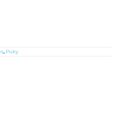
es
,
Puky