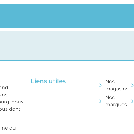
Liens utiles
Nos
rand
magasins
sins
Nos
ourg, nous
marques
tous dont
aine du