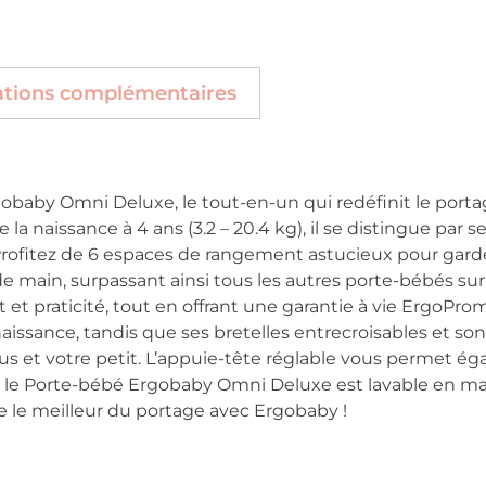
ations complémentaires
obaby Omni Deluxe, le tout-en-un qui redéfinit le porta
a naissance à 4 ans (3.2 – 20.4 kg), il se distingue par
Profitez de 6 espaces de rangement astucieux pour gard
 de main, surpassant ainsi tous les autres porte-bébés su
t et praticité, tout en offrant une garantie à vie ErgoPro
 naissance, tandis que ses bretelles entrecroisables et s
s et votre petit. L’appuie-tête réglable vous permet éga
n, le Porte-bébé Ergobaby Omni Deluxe est lavable en m
lle le meilleur du portage avec Ergobaby !