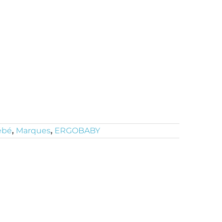
ébé
,
Marques
,
ERGOBABY