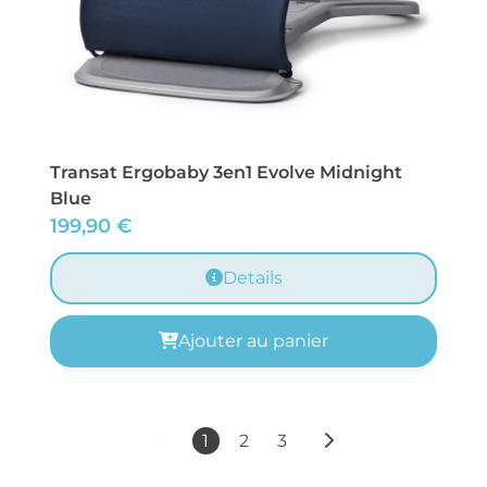
Transat Ergobaby 3en1 Evolve Midnight
Blue
199,90
€
Details
Ajouter au panier
1
2
3