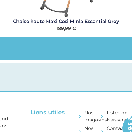
Chaise haute Maxi Cosi Minla Essential Grey
189,99
€
Liens utiles
Nos
Listes de
rand
S
magasins
Naissance
u
sins
d
Nos
Contactez