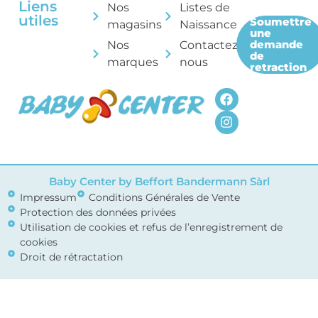
Liens
Nos
Listes de
utiles
Soumettre
magasins
Naissance
une
demande
Nos
Contactez-
de
marques
nous
retraction
Baby Center by Beffort Bandermann Sàrl
Impressum
Conditions Générales de Vente
Protection des données privées
Utilisation de cookies et refus de l’enregistrement de
cookies
Droit de rétractation