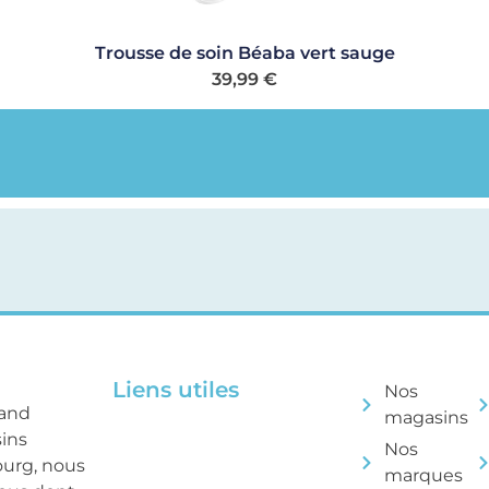
Trousse de soin Béaba vert sauge
39,99
€
Liens utiles
Nos
rand
magasins
sins
Nos
ourg, nous
marques