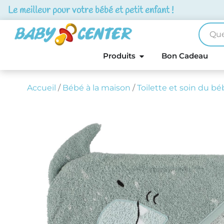
Le meilleur pour votre bébé et petit enfant !
Produits
Bon Cadeau
Accueil
/
Bébé à la maison
/
Toilette et soin du bé