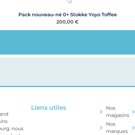
Pack nouveau-né 0+ Stokke Yoyo Toffee
200,00
€
Liens utiles
Nos
rand
magasins
sins
Nos
ourg, nous
marques