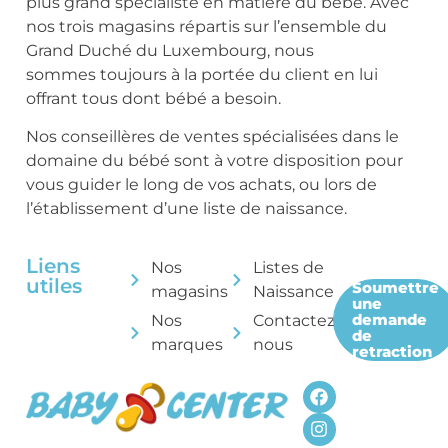
plus grand spécialiste en matière du bébé. Avec
nos trois magasins répartis sur l’ensemble du
Grand Duché du Luxembourg, nous
sommes toujours à la portée du client en lui
offrant tous dont bébé a besoin.
Nos conseillères de ventes spécialisées dans le
domaine du bébé sont à votre disposition pour
vous guider le long de vos achats, ou lors de
l’établissement d’une liste de naissance.
Liens
Nos
Listes de
utiles
Soumettre
magasins
Naissance
une
demande
Nos
Contactez-
de
marques
nous
retraction