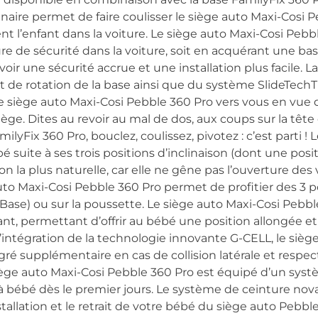
naire permet de faire coulisser le siège auto Maxi-Cosi P
ent l’enfant dans la voiture. Le siège auto Maxi-Cosi Pebb
ure de sécurité dans la voiture, soit en acquérant une b
r une sécurité accrue et une installation plus facile. La
 de rotation de la base ainsi que du système SlideTechTM,
 le siège auto Maxi-Cosi Pebble 360 Pro vers vous en vue
siège. Dites au revoir au mal de dos, aux coups sur la tête 
milyFix 360 Pro, bouclez, coulissez, pivotez : c’est parti !
 suite à ses trois positions d’inclinaison (dont une po
on la plus naturelle, car elle ne gêne pas l’ouverture des vo
 auto Maxi-Cosi Pebble 360 Pro permet de profitier des 3 p
 Base) ou sur la poussette. Le siège auto Maxi-Cosi Pebb
t, permettant d’offrir au bébé une position allongée et 
 l’intégration de la technologie innovante G-CELL, le siè
gré supplémentaire en cas de collision latérale et respec
siège auto Maxi-Cosi Pebble 360 Pro est équipé d’un syst
à bébé dès le premier jours. Le système de ceinture nova
nstallation et le retrait de votre bébé du siège auto Pebbl