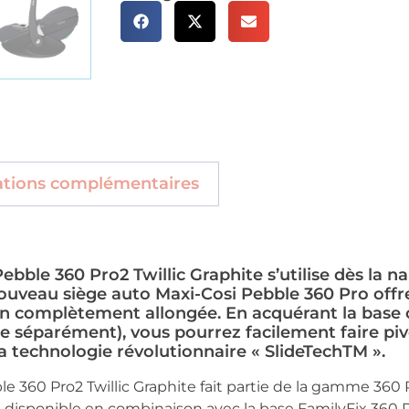
ations complémentaires
ebble 360 Pro2 Twillic Graphite s’utilise dès la n
uveau siège auto Maxi-Cosi Pebble 360 Pro offre 
ion complètement allongée. En acquérant la base 
e séparément), vous pourrez facilement faire pivo
la technologie révolutionnaire « SlideTechTM ».
e 360 Pro2 Twillic Graphite fait partie de la gamme 360 
disponible en combinaison avec la base FamilyFix 360 