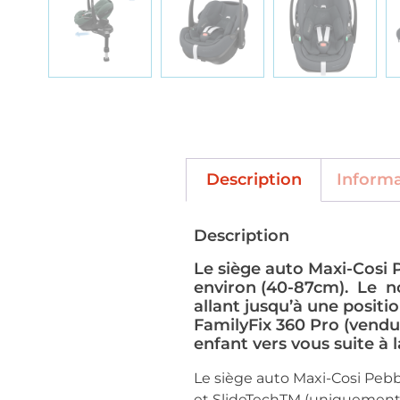
Description
Inform
Description
Le siège auto Maxi-Cosi P
environ (40-87cm). Le no
allant jusqu’à une posit
FamilyFix 360 Pro (vendu
enfant vers vous suite à 
Le siège auto Maxi-Cosi Pebbl
et SlideTechTM (uniquement 