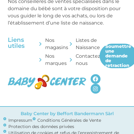
Nos conseillères de ventes spécialisées dans le
domaine du bébé sont à votre disposition pour
vous guider le long de vos achats, ou lors de
l’établissement d’une liste de naissance.
Liens
Nos
Listes de
utiles
Soumettre
magasins
Naissance
une
demande
Nos
Contactez-
de
marques
nous
retraction
Baby Center by Beffort Bandermann Sàrl
Impressum
Conditions Générales de Vente
Protection des données privées
Utilisation de cookies et refus de l’enregistrement de