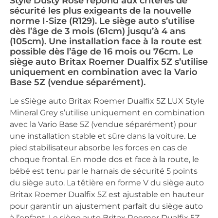
Style Dusty Rose répond aux critères de
sécurité les plus exigeants de la nouvelle
norme I-Size (R129). Le siège auto s’utilise
dès l’âge de 3 mois (61cm) jusqu’à 4 ans
(105cm). Une installation face à la route est
possible dès l’âge de 16 mois ou 76cm. Le
siège auto Britax Roemer Dualfix 5Z s’utilise
uniquement en combination avec la Vario
Base 5Z (vendue séparément).
Le sSiège auto Britax Roemer Dualfix 5Z LUX Style
Mineral Grey s’utilise uniquement en combination
avec la Vario Base 5Z (vendue séparément) pour
une installation stable et sûre dans la voiture. Le
pied stabilisateur absorbe les forces en cas de
choque frontal. En mode dos et face à la route, le
bébé est tenu par le harnais de sécurité 5 points
du siège auto. La têtière en forme V du siège auto
Britax Roemer Dualfix 5Z est ajustable en hauteur
pour garantir un ajustement parfait du siège auto
à l’enfant. Le siège auto Britax Roemer Dualfix 5Z