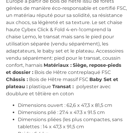
Europe à partir de bois de hêtre issu de forêts
gérées de manière éco-responsable et certifié FSC,
un matériau réputé pour sa solidité, sa résistance
aux chocs, sa légèreté et sa texture. Le set chaise
haute Cybex Click & Fold 4-en-1comprend la
chaise Lemo, le transat mais sans le pied pour
utilisation séparée (vendu séparément), les
adaptateurs, le baby set et le plateau. Accessoires
vendu séparément: pied pour le transat, coussin
confort, harnais
Matériaux :
Siège, repose-pieds
et dossier :
Bois de Hêtre contreplaqué FSC
Châssis :
Bois de Hêtre massif FSC
Baby Set et
plateau :
plastique
Transat :
polyester avec
doublure et têtière en coton
Dimensions ouvert : 62,6 x 47,3 x 81,5 cm
Dimensions plié : 27.4 x 47.3 x 91.5 cm
Dimensions pliées (les plus compactes, sans
tablettes : 14 x 47,3 x 91,5 cm