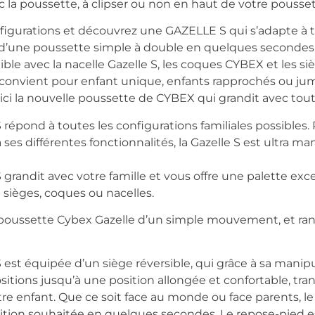
c la poussette, à clipser ou non en haut de votre pousse
figurations et découvrez une GAZELLE S qui s’adapte à to
e d’une poussette simple à double en quelques secondes
ble avec la nacelle Gazelle S, les coques CYBEX et les siè
 convient pour enfant unique, enfants rapprochés ou jum
ici la nouvelle poussette de CYBEX qui grandit avec toute 
répond à toutes les configurations familiales possibles.
es différentes fonctionnalités, la Gazelle S est ultra mani
 grandit avec votre famille et vous offre une palette exc
 sièges, coques ou nacelles.
 la poussette Cybex Gazelle d’un simple mouvement, et ra
est équipée d’un siège réversible, qui grâce à sa manipu
sitions jusqu’à une position allongée et confortable, tra
tre enfant. Que ce soit face au monde ou face parents, l
osition souhaitée en quelques secondes. Le repose-pied 