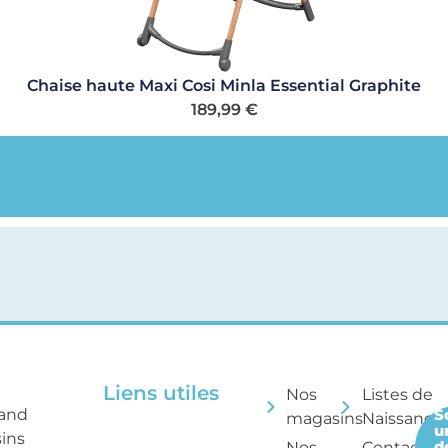
Chaise haute Maxi Cosi Minla Essential Graphite
189,99
€
Liens utiles
Nos
Listes de
rand
S
magasins
Naissance
u
sins
d
Nos
Contactez