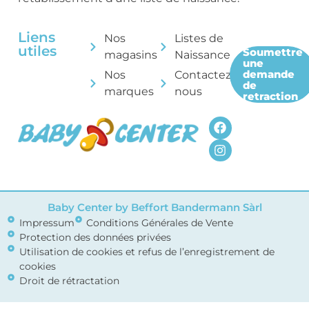
Liens
Nos
Listes de
utiles
Soumettre
magasins
Naissance
une
demande
Nos
Contactez-
de
marques
nous
retraction
Baby Center by Beffort Bandermann Sàrl
Impressum
Conditions Générales de Vente
Protection des données privées
Utilisation de cookies et refus de l’enregistrement de
cookies
Droit de rétractation