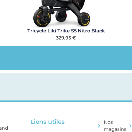
Tricycle Liki Trike S5 Nitro Black
329,95
€
Liens utiles
Nos
rand
magasins