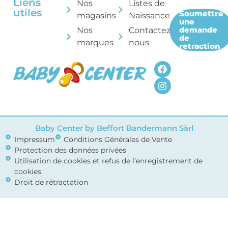
Liens
Nos
Listes de
utiles
Soumettre
magasins
Naissance
une
demande
Nos
Contactez-
de
marques
nous
retraction
Baby Center by Beffort Bandermann Sàrl
Impressum
Conditions Générales de Vente
Protection des données privées
Utilisation de cookies et refus de l’enregistrement de
cookies
Droit de rétractation