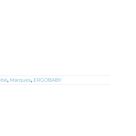
ébé
,
Marques
,
ERGOBABY