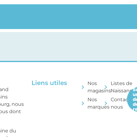
Liens utiles
Nos
Listes de
rand
S
magasins
Naissance
u
sins
d
Nos
Contactez
ourg, nous
d
marques
nous
r
tous dont
aine du