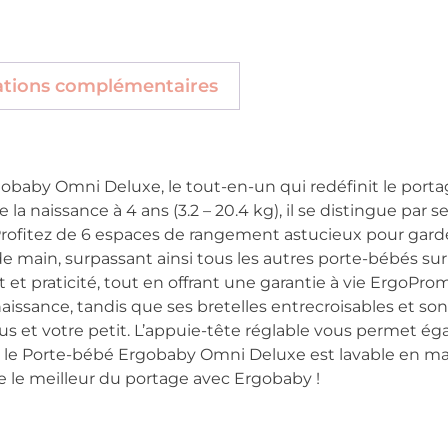
ations complémentaires
obaby Omni Deluxe, le tout-en-un qui redéfinit le porta
a naissance à 4 ans (3.2 – 20.4 kg), il se distingue par
Profitez de 6 espaces de rangement astucieux pour gard
 de main, surpassant ainsi tous les autres porte-bébés su
t et praticité, tout en offrant une garantie à vie ErgoPro
 naissance, tandis que ses bretelles entrecroisables et s
s et votre petit. L’appuie-tête réglable vous permet éga
n, le Porte-bébé Ergobaby Omni Deluxe est lavable en m
lle le meilleur du portage avec Ergobaby !