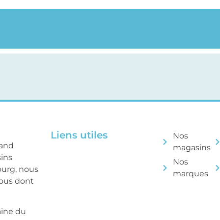
Liens utiles
Nos
rand
magasins
sins
Nos
ourg, nous
marques
tous dont
aine du