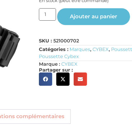
En stock (peut être commandé)
Ajouter au panier
SKU :
521000702
Catégories :
Marques
,
CYBEX
,
Poussett
Poussette Cybex
Marque :
CYBEX
Partager sur :
ations complémentaires