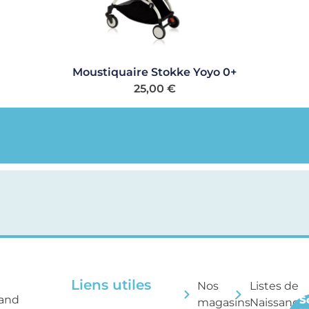
Moustiquaire Stokke Yoyo 0+
25,00
€
Liens utiles
Nos
Listes de
rand
S
magasins
Naissance