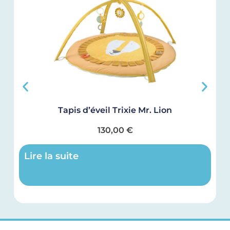
Tapis d’éveil Trixie Mr. Lion
B
130,00
€
Lire la suite