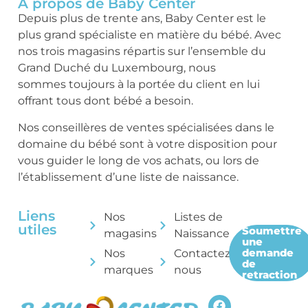
A propos de Baby Center
Depuis plus de trente ans, Baby Center est le
plus grand spécialiste en matière du bébé. Avec
nos trois magasins répartis sur l’ensemble du
Grand Duché du Luxembourg, nous
sommes toujours à la portée du client en lui
offrant tous dont bébé a besoin.
Nos conseillères de ventes spécialisées dans le
domaine du bébé sont à votre disposition pour
vous guider le long de vos achats, ou lors de
l’établissement d’une liste de naissance.
Liens
Nos
Listes de
utiles
Soumettre
magasins
Naissance
une
demande
Nos
Contactez-
de
marques
nous
retraction