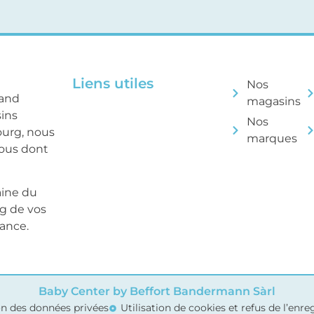
Liens utiles
Nos
rand
magasins
sins
Nos
ourg, nous
marques
tous dont
aine du
ng de vos
sance.
Baby Center by Beffort Bandermann Sàrl
on des données privées
Utilisation de cookies et refus de l’enr