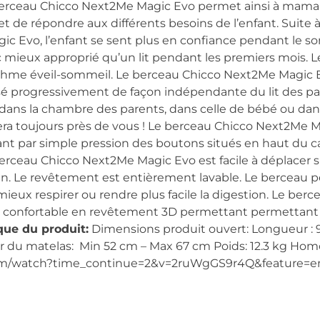
berceau Chicco Next2Me Magic Evo permet ainsi à maman
t et de répondre aux différents besoins de l’enfant. Suit
c Evo, l’enfant se sent plus en confiance pendant le s
mieux approprié qu’un lit pendant les premiers mois. 
rythme éveil-sommeil. Le berceau Chicco Next2Me Magic 
lisé progressivement de façon indépendante du lit des pa
oir dans la chambre des parents, dans celle de bébé ou dans
era toujours près de vous ! Le berceau Chicco Next2Me 
ant par simple pression des boutons situés en haut du
erceau Chicco Next2Me Magic Evo est facile à déplacer s
ein. Le revêtement est entièrement lavable. Le berceau pe
mieux respirer ou rendre plus facile la digestion. Le be
as confortable en revêtement 3D permettant permettant 
que du produit:
Dimensions produit ouvert: Longueur : 99
r du matelas: Min 52 cm – Max 67 cm Poids: 12.3 kg Hom
om/watch?time_continue=2&v=2ruWgGS9r4Q&feature=