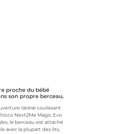
re proche du bébé
ans son propre berceau.
erture latéral coulissant
u Chicco Next2Me Magic Evo
gles, le berceau est attaché
e avec la plupart des lits,