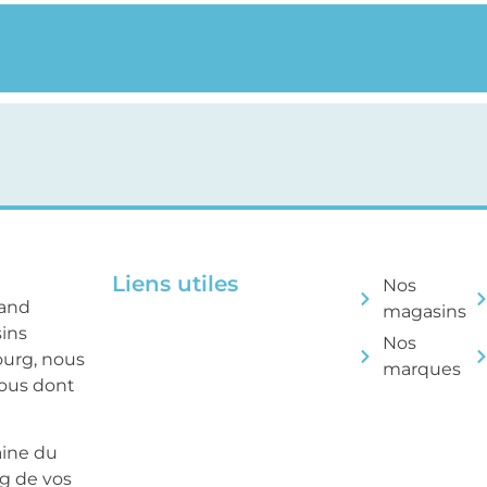
Liens utiles
Nos
rand
magasins
sins
Nos
ourg, nous
marques
tous dont
aine du
ng de vos