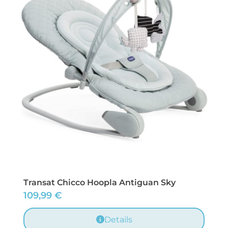
Transat Chicco Hoopla Antiguan Sky
109,99
€
Details