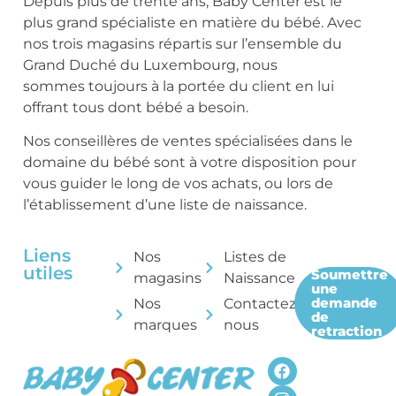
Depuis plus de trente ans, Baby Center est le
plus grand spécialiste en matière du bébé. Avec
nos trois magasins répartis sur l’ensemble du
Grand Duché du Luxembourg, nous
sommes toujours à la portée du client en lui
offrant tous dont bébé a besoin.
Nos conseillères de ventes spécialisées dans le
domaine du bébé sont à votre disposition pour
vous guider le long de vos achats, ou lors de
l’établissement d’une liste de naissance.
Liens
Nos
Listes de
utiles
Soumettre
magasins
Naissance
une
demande
Nos
Contactez-
de
marques
nous
retraction