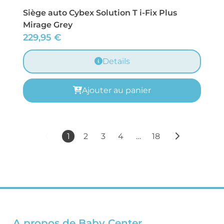
Siège auto Cybex Solution T i-Fix Plus
Mirage Grey
229,95
€
Details
Ajouter au panier
1
2
3
4
…
18
A propos de Baby Center