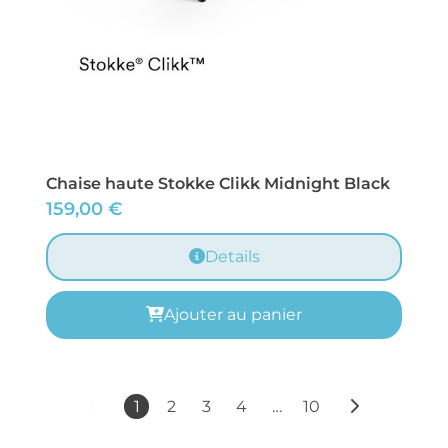
Chaise haute Stokke Clikk Midnight Black
159,00
€
Details
Ajouter au panier
1
2
3
4
…
10