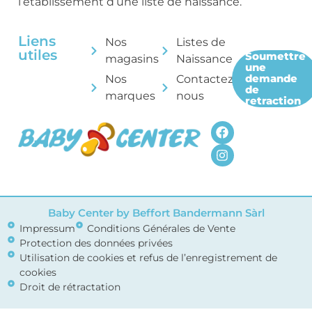
l’établissement d’une liste de naissance.
Liens
Nos
Listes de
utiles
Soumettre
magasins
Naissance
une
demande
Nos
Contactez-
de
marques
nous
retraction
Baby Center by Beffort Bandermann Sàrl
Impressum
Conditions Générales de Vente
Protection des données privées
Utilisation de cookies et refus de l’enregistrement de
cookies
Droit de rétractation