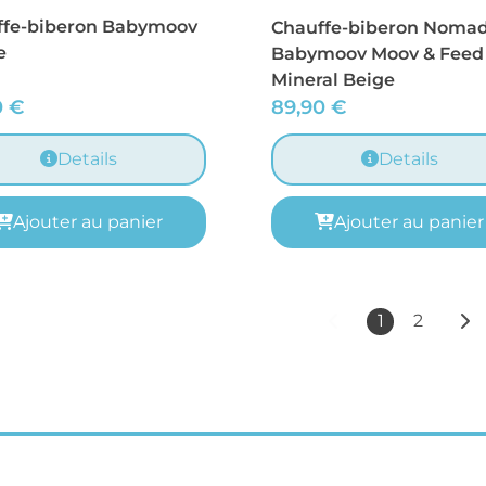
ffe-biberon Babymoov
Chauffe-biberon Noma
e
Babymoov Moov & Feed
Mineral Beige
0
€
89,90
€
Details
Details
Ajouter au panier
Ajouter au panier
1
2