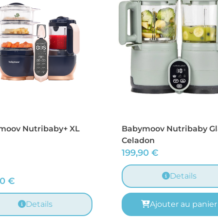
moov Nutribaby+ XL
Babymoov Nutribaby Gl
Celadon
199,90
€
Details
90
€
Details
Ajouter au panier