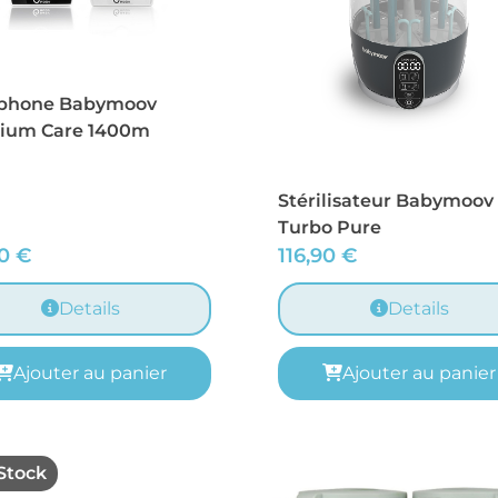
phone Babymoov
ium Care 1400m
Stérilisateur Babymoov
Turbo Pure
90
€
116,90
€
Details
Details
Ajouter au panier
Ajouter au panier
Stock