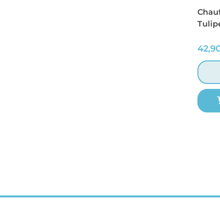
Chau
Tulip
42,9