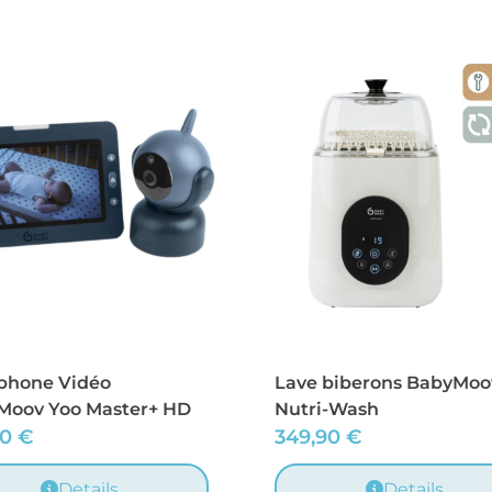
phone Vidéo
Lave biberons BabyMoo
Moov Yoo Master+ HD
Nutri-Wash
90
€
349,90
€
Details
Details