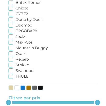
Britax Römer
Chicco
CYBEX
Done by Deer
Doomoo
ERGOBABY
Joolz
Maxi-Cosi
Mountain Buggy
Quax
Recaro
Stokke
Swandoo
THULE
Filtrez par prix